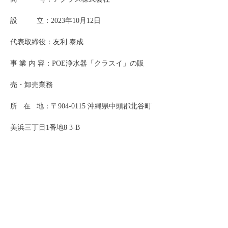
設 立：2023年10月12日
代表取締役：友利 泰成
事 業 内 容：POE浄水器「クラスイ」の販
売・卸売業務
所 在 地：〒904-0115 沖縄県中頭郡北谷町
美浜三丁目1番地8 3-B